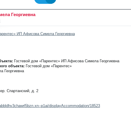
мела Георгиевна
д
ъекта:
Гостевой дом «Парентес» ИП Афисова Симела Георгиевна
ого объекта:
Гостевой дом «Парентес»
а Георгиевна
ер. Спартанский, д. 2
acabbldhv3chawrl5bzn.xn--p1ai/displayAccommodation/18523