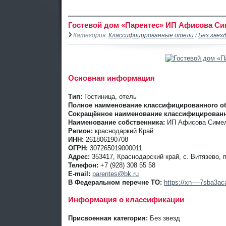
Гостевой дом «Парентес» ИП Афисова Си
Категория:
Классифицированные отели
/
Без звез
Основная информация
Тип:
Гостиница, отель
Полное наименование классифицированного об
Сокращённое наименование классифицированн
Наименование собственника:
ИП Афисова Симел
Регион:
краснодаркий Край
ИНН:
261806190708
ОГРН:
307265019000011
Адрес:
353417, Краснодарский край, с. Витязево, п
Телефон:
+7 (928) 308 55 58
E-mail:
parentes@bk.ru
В Федеральном перечне ТО:
https://xn----7sba3
Информация о классификации
Присвоенная категория:
Без звезд