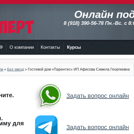
Онлайн по
8 (918) 390-56-78 Пн.-Вс. с 8
РФ
О компании
Контакты
Курсы
ли
»
Без звезд
» Гостевой дом «Парентес» ИП Афисова Симела Георгиевна
ните.
Задать вопрос онлайн
.
мму для
Задать вопрос онлайн